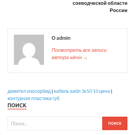
соеводческой области
России
О admin
Посмотреть все записи
автора admin →
диметил изосорбид
|
кабель аабл 3х50 10 цена
|
контурная пластика губ
ПОИСК