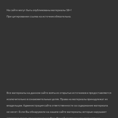
На сайте могут быть опубликованы материалы 18+!
При цитировании ссылка на источник обязательна.
Все материалы на данном сайте взяты из открытых источников и предоставляются
исключительно в ознакомительных целях. Права на материалы принадлежат их
владельцам. Администрация сайта ответственности за содержание материала
не несет. Если Вы обнаружили на нашем сайте материалы, которые нарушают
авторские права, принадлежащие Вам, Вашей компании или организации,