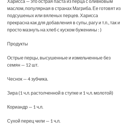
Харисса — это острая паста из перца с оливковым
маслом, популярная в странах Магриба. Ее готовят из
подсушеных или вяленых перцев. Харисса
прекрасна как для добавления в супы, рагу и т.п., так и
просто мазнуть на хлеб с куском буженины : )
Продукты
Острые перцы, высушенные и измельченные без
семян — 12 шт.
Чеснок — 4 зубчика.
Зира (1 ч.л. растолченной в ступке и 1 ч.л. молотой)
Кориандр — 1 ч.л.
Сухой перец чили — 1 ч.л.