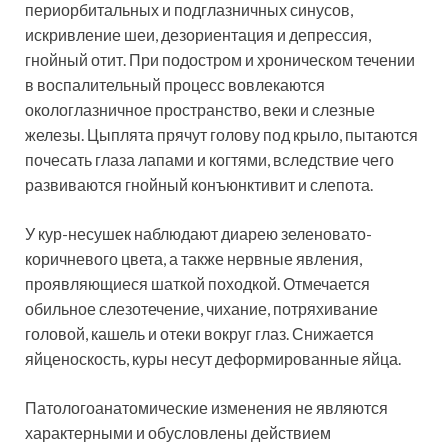
периорбитальных и подглазничных синусов,
искривление шеи, дезориентация и депрессия,
гнойный отит. При подостром и хроническом течении
в воспалительный процесс вовлекаются
окологлазничное пространство, веки и слезные
железы. Цыплята прячут голову под крыло, пытаются
почесать глаза лапами и когтями, вследствие чего
развиваются гнойный конъюнктивит и слепота.
У кур-несушек наблюдают диарею зеленовато-
коричневого цвета, а также нервные явления,
проявляющиеся шаткой походкой. Отмечается
обильное слезотечение, чихание, потряхивание
головой, кашель и отеки вокруг глаз. Снижается
яйценоскость, куры несут деформированные яйца.
Патологоанатомические изменения не являются
характерными и обусловлены действием