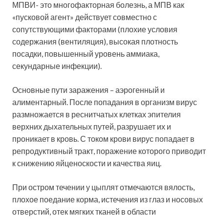
МПВИ- это многофакторная болезнь, а МПВ как
«пусковой агент» действует совместно с
сопутствующими факторами (плохие условия
содержания (вентиляция), высокая плотность
посадки, повышенный уровень аммиака,
секундарные инфекции).
Основные пути заражения – аэрогенный и
алиментарный. После попадания в организм вирус
размножается в реснитчатых клетках эпителия
верхних дыхательных путей, разрушает их и
проникает в кровь. С током крови вирус попадает в
репродуктивный тракт, поражение которого приводит
к снижению яйценоскости и качества яиц.
При остром течении у цыплят отмечаются вялость,
плохое поедание корма, истечения из глаз и носовых
отверстий, отек мягких тканей в области