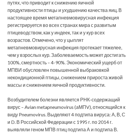
путях, что приводит к снижению яичной
продуктивности птицы и ухудшению качества яиц. В
настоящее время метапневмовирусная инфекция
регистрируется во всех странах мира с развитым
птицеводством, как у индеек, так и у кур всех
возрастов. Отмечено, что у цыплят
метапневмовирусная инфекция протекает тяжелее,
чем у взрослых кур. Заболеваемость может достигать
100%, смертность – 4-90%. Экономический ущерб от
МПВИ обусловлен повышенной выбраковкой
некондиционной птицы, снижением прироста живой
массы и снижением яичной продуктивности.
Возбудителем болезни является РНК-содержащий
вирус – Avian metapneumovirus (аМПV), относящийся к
виду Pneumovirus. Выделяют 4 подтипа вируса: А, В, С
и D. В Российской Федерации с 1995 г. по 2014 г.
выявляли геном МПВ птиц подтипа А и подтипа В.