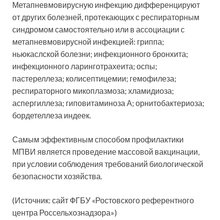
Метапневмовирусную инфекцию дифференцируют
от других болезней, протекающих с респираторным
синдромом самостоятельно или в ассоциации с
метапневмовирусной инфекцией: гриппа;
ньюкаслской болезни; инфекционного бронхита;
инфекционного ларинготрахеита; оспы;
пастереллеза; колисептицемии; гемофилеза;
респираторного микоплазмоза; хламидиоза;
аспергиллеза; гиповитаминоза А; орнитобактериоза;
бордетеллеза индеек.
Самым эффективным способом профилактики
МПВИ является проведение массовой вакцинации,
при условии соблюдения требований биологической
безопасности хозяйства.
(Источник: сайт ФГБУ «Ростовского референтного
центра Россельхознадзора»)