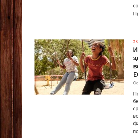
со
П
Э
И
з
в
E
Ос
П
б
ср
вс
ф
п