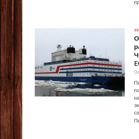
пр
Э
О
р
Ч
E
Ос
П
п
на
э
с
П