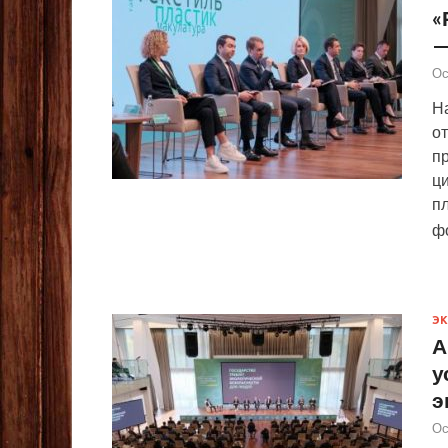
«
—
Ос
Н
о
пр
ц
п
ф
Э
А
у
э
Ос