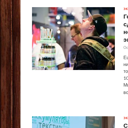
Э
Г
с
н
э
Ос
Е
н
т
10
М
во
Э
С