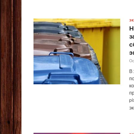
Э
Н
з
с
э
Ос
В
по
к
п
pi
э