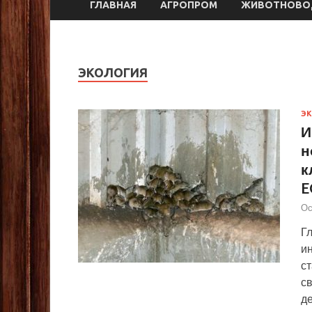
ГЛАВНАЯ
АГРОПРОМ
ЖИВОТНОВО
ЭКОЛОГИЯ
Э
И
н
к
E
Ос
Г
и
с
с
де