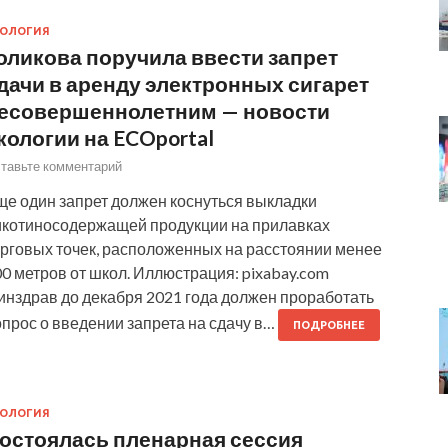
КОЛОГИЯ
оликова поручила ввести запрет
дачи в аренду электронных сигарет
есовершеннолетним — новости
кологии на ECOportal
тавьте комментарий
ще один запрет должен коснуться выкладки
икотиносодержащей продукции на прилавках
орговых точек, расположенных на расстоянии менее
0 метров от школ. Иллюстрация: pixabay.com
инздрав до декабря 2021 года должен проработать
прос о введении запрета на сдачу в…
ПОДРОБНЕЕ
КОЛОГИЯ
остоялась пленарная сессия