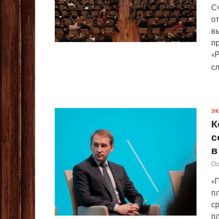
С
от
в
п
«
с
Э
К
с
в
Ос
«
п
с
пл