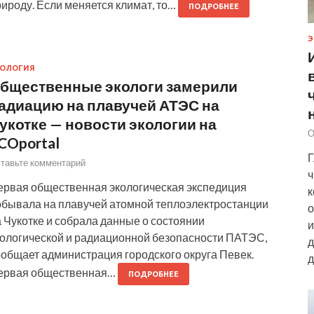
ироду. Если меняется климат, то…
ПОДРОБНЕЕ
Э
КОЛОГИЯ
бщественные экологи замерили
адиацию на плавучей АТЭС на
укотке — новости экологии на
О
COportal
Г
тавьте комментарий
ч
ервая общественная экологическая экспедиция
к
обывала на плавучей атомной теплоэлектростанции
о
 Чукотке и собрала данные о состоянии
и
кологической и радиационной безопасности ПАТЭС,
д
ообщает администрация городского округа Певек.
д
ервая общественная…
ПОДРОБНЕЕ