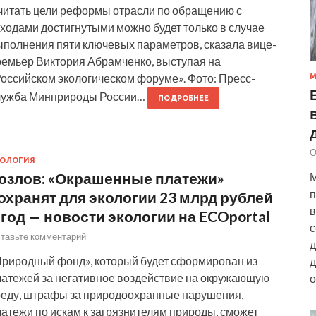
читать цели реформы отрасли по обращению с
ходами достигнутыми можно будет только в случае
ыполнения пяти ключевых параметров, сказала вице-
ремьер Виктория Абрамченко, выступая на
Российском экологическом форуме». Фото: Пресс-
М
лужба Минприроды России…
ПОДРОБНЕЕ
О
КОЛОГИЯ
озлов: «Окрашенные платежи»
М
п
охранят для экологии 23 млрд рублей
в
 год — новости экологии на ECOportal
с
тавьте комментарий
д
Природный фонд», который будет сформирован из
д
латежей за негативное воздействие на окружающую
о
реду, штрафы за природоохранные нарушения,
атежи по искам к загрязнителям природы, сможет