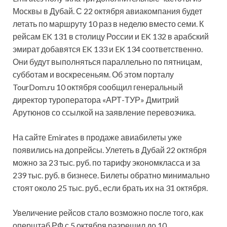
Москвы в Дубай. С 22 октября авиакомпания будет
летать по маршруту 10 раз в неделю вместо семи. К
рейсам EK 131 в столицу России и EK 132 в арабский
эмират добавятся EK 133 и EK 134 соответственно.
Они будут выполняться параллельно по
пятницам,
субботам и воскресеньям. Об этом порталу
TourDom.ru 10 октября сообщил генеральный
директор туроператора «АРТ-ТУР» Дмитрий
Арутюнов со ссылкой на заявление перевозчика.
На сайте Emirates в продаже авиабилеты уже
появились на допрейсы. Улететь в Дубай 22 октября
можно за 23 тыс. руб. по тарифу экономкласса и за
239 тыс. руб. в бизнесе. Билеты обратно минимально
стоят около 25 тыс. руб., если брать их на 31 октября.
Увеличение рейсов стало возможно после того, как
оперштаб РФ с 5 октября разрешил до 10