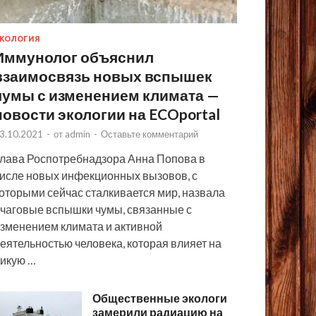
КОЛОГИЯ
Иммунолог объяснил
взаимосвязь новых вспышек
чумы с изменением климата —
новости экологии на ECOportal
3.10.2021
-
от
admin
-
Оставьте комментарий
лава Роспотребнадзора Анна Попова в
исле новых инфекционных вызовов, с
оторыми сейчас сталкивается мир, назвала
чаговые вспышки чумы, связанные с
зменением климата и активной
еятельностью человека, которая влияет на
икую …
Общественные экологи
замерили радиацию на