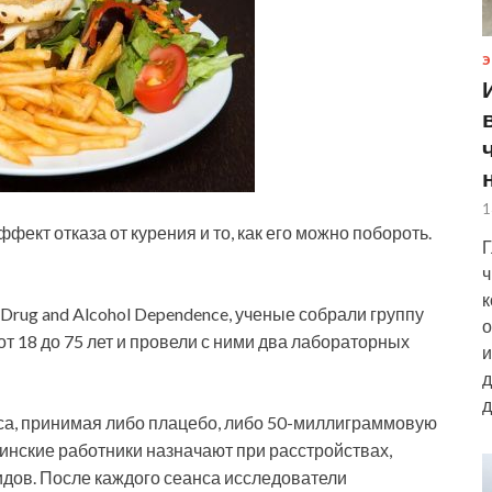
Э
1
кт отказа от курения и то, как его можно побороть.
Г
ч
к
f Drug and Alcohol Dependence, ученые собрали группу
о
от 18 до 75 лет и провели с ними два лабораторных
и
д
д
аса, принимая либо плацебо, либо 50-миллиграммовую
цинские работники назначают при расстройствах,
идов. После каждого сеанса исследователи