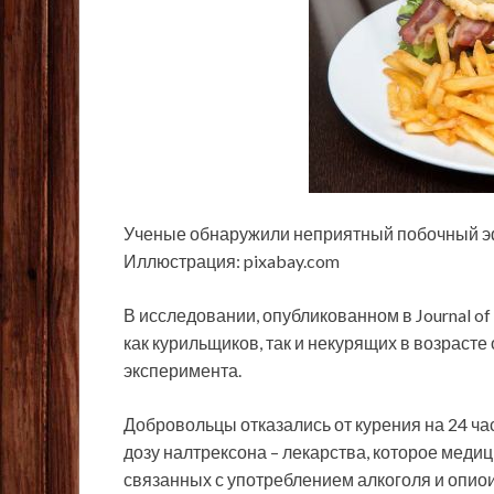
Ученые обнаружили неприятный побочный эффе
Иллюстрация: pixabay.com
В исследовании, опубликованном в
Journal o
как курильщиков, так и некурящих в возрасте 
эксперимента.
Добровольцы отказались от курения на 24 ч
дозу налтрексона – лекарства, которое меди
связанных с употреблением алкоголя и опио