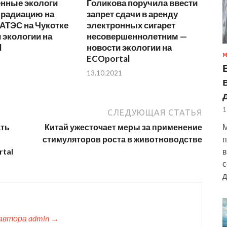
нные экологи
Голикова поручила ввести
 радиацию на
запрет сдачи в аренду
АТЭС на Чукотке
электронных сигарет
 экологии на
несовершеннолетним —
l
новости экологии на
М
ECOportal
13.10.2021
1
СЛЕДУЮЩАЯ СТАТЬЯ
М
ать
Китай ужесточает меры за применение
п
стимуляторов роста в животноводстве
в
rtal
с
д
автора admin →