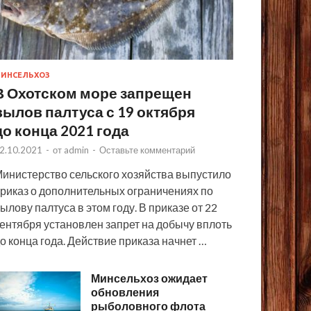
ИНСЕЛЬХОЗ
В Охотском море запрещен
вылов палтуса с 19 октября
до конца 2021 года
2.10.2021
-
от
admin
-
Оставьте комментарий
инистерство сельского хозяйства выпустило
риказ о дополнительных ограничениях по
ылову палтуса в этом году. В приказе от 22
ентября установлен запрет на добычу вплоть
о конца года. Действие приказа начнет …
Минсельхоз ожидает
обновления
рыболовного флота