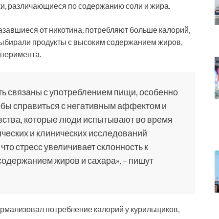
и, различающиеся по содержанию соли и жира.
азавшиеся от никотина, потребляют больше калорий,
 выбирали продукты с высоким содержанием жиров,
сперимента.
ть связаны с употреблением пищи, особенно
обы справиться с негативным аффектом и
увства, которые люди испытывают во время
ических и клинических исследований
что стресс увеличивает склонность к
одержанием жиров и сахара», – пишут
ормализовал потребление калорий у курильщиков,