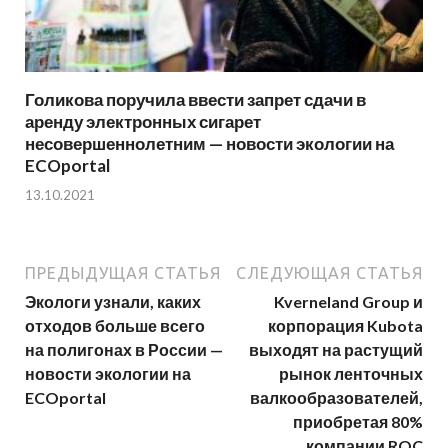
Голикова поручила ввести запрет сдачи в
аренду электронных сигарет
несовершеннолетним — новости экологии на
ECOportal
13.10.2021
ПРЕДЫДУЩАЯ СТАТЬЯ
СЛЕДУЮЩАЯ СТАТЬЯ
Экологи узнали, каких
Kverneland Group и
отходов больше всего
корпорация Kubota
на полигонах в России —
выходят на растущий
новости экологии на
рынок ленточных
ECOportal
валкообразователей,
приобретая 80%
компании ROC