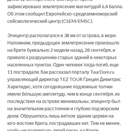
зафиксировано землетрясение магнитудой 6,4 балла.
Об этом сообщил Европейско-средиземноморский
сейсмологический центр (CSEM/EMSC).
Эпицентр располагался в 38 км от острова, в море.
Напомним, предыдущее землетрясение произошло
на Крите
буквально 2 недели назад, 28 сентября, и
привело к разрушению старых зданий в некоторых
населенных пунктах. Один человек тогда погиб, еще
11 пострадали. Как рассказал порталу TourDom.ru
управляющий директор TEZ TOUR Греция Димитрис
Харитидис, хотя сегодняшние подземные толчки
имели бо́льшую амплитуду, чем в конце сентября, их
последствия на острове минимальны, эпицентр был
на значительном расстоянии и глубоко под морским
дном. Обрушилось лишь ветхое здание церкви на
юго-востоке Крита, пострадавших нет. Тем не менее,
чтобы не подвергать детей риску, на Крите