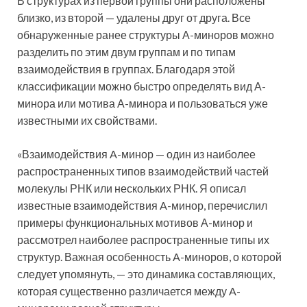
В структурах из первой группы они расположены
близко, из второй — удалены друг от друга. Все
обнаруженные ранее структуры А-миноров можно
разделить по этим двум группам и по типам
взаимодействия в группах. Благодаря этой
классификации можно быстро определять вид А-
минора или мотива А-минора и пользоваться уже
известными их свойствами.
«Взаимодействия A-минор — один из наиболее
распространенных типов взаимодействий частей
молекулы РНК или нескольких РНК. Я описал
известные взаимодействия A-минор, перечислил
примеры функциональных мотивов А-минор и
рассмотрел наиболее распространенные типы их
структур. Важная особенность A-миноров, о которой
следует упомянуть, — это динамика составляющих,
которая существенно различается между A-