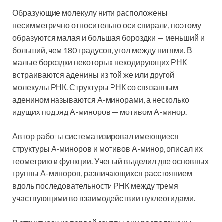
Образующие молекулу нити расположены
несимметрично относительно оси спирали, поэтому
образуются малая и большая бороздки — меньший и
больший, чем 180 градусов, угол между нитями. В
малые бороздки некоторых некодирующих РНК
встраиваются аденины из той же или другой
молекулы РНК. Структуры РНК со связанным
аденином называются А-минорами, а несколько
идущих подряд А-миноров — мотивом А-минор.
Автор работы систематизировал имеющиеся
структуры А-миноров и мотивов А-минор, описал их
геометрию и функции. Ученый выделил две основных
группы А-миноров, различающихся расстоянием
вдоль последовательности РНК между тремя
участвующими во взаимодействии нуклеотидами.