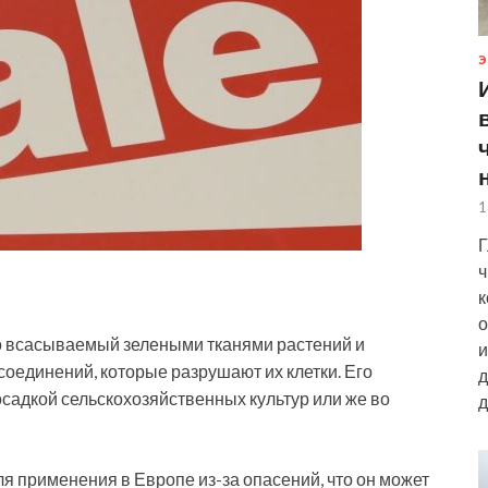
Э
1
Г
ч
к
о
о всасываемый зелеными тканями растений и
и
оединений, которые разрушают их клетки. Его
д
садкой сельскохозяйственных культур или же во
д
я применения в Европе из-за опасений, что он может