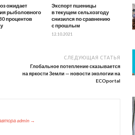
оз ожидает
Экспорт пшеницы
ия рыболовного
в текущем сельхозгоду
80 процентов
снизился по сравнению
ду
с прошлым
12.10.2021
СЛЕДУЮЩАЯ СТАТЬЯ
Глобальное потепление сказывается
на яркости Земли — новости экологии на
ECOportal
автора admin →