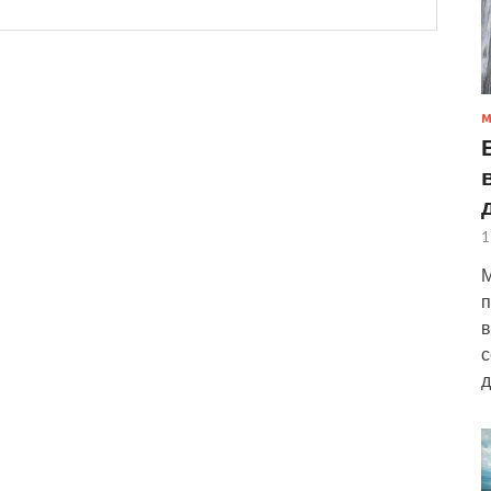
М
1
М
п
в
с
д