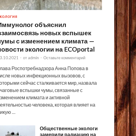
КОЛОГИЯ
Иммунолог объяснил
взаимосвязь новых вспышек
чумы с изменением климата —
новости экологии на ECOportal
3.10.2021
-
от
admin
-
Оставьте комментарий
лава Роспотребнадзора Анна Попова в
исле новых инфекционных вызовов, с
оторыми сейчас сталкивается мир, назвала
чаговые вспышки чумы, связанные с
зменением климата и активной
еятельностью человека, которая влияет на
икую …
Общественные экологи
замерили радиацию на