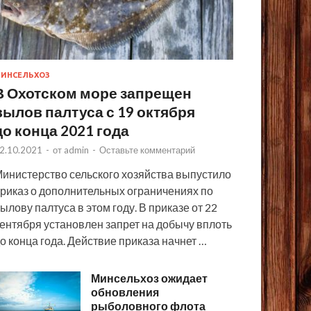
ИНСЕЛЬХОЗ
В Охотском море запрещен
вылов палтуса с 19 октября
до конца 2021 года
2.10.2021
-
от
admin
-
Оставьте комментарий
инистерство сельского хозяйства выпустило
риказ о дополнительных ограничениях по
ылову палтуса в этом году. В приказе от 22
ентября установлен запрет на добычу вплоть
о конца года. Действие приказа начнет …
Минсельхоз ожидает
обновления
рыболовного флота