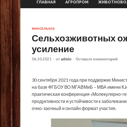
ГЛАВНАЯ
АГРОПРОМ
ЖИВОТНОВО
МИНСЕЛЬХОЗ
Сельхозживотных ож
усиление
06.10.2021
-
от
admin
-
Оставьте комментарий
30 сентября 2021 года при поддержке Минис
на базе ФГБОУ ВО МГАВМиБ – МВА имени К.И
практическая конференция «Молекулярно-ген
продуктивности и устойчивости к заболеван
очно-заочный и онлайн формат участия.