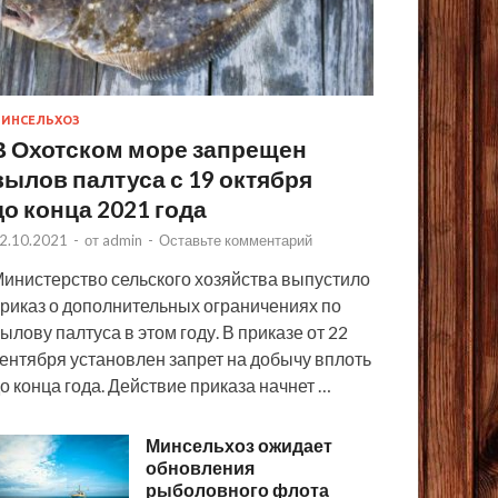
ИНСЕЛЬХОЗ
В Охотском море запрещен
вылов палтуса с 19 октября
до конца 2021 года
2.10.2021
-
от
admin
-
Оставьте комментарий
инистерство сельского хозяйства выпустило
риказ о дополнительных ограничениях по
ылову палтуса в этом году. В приказе от 22
ентября установлен запрет на добычу вплоть
о конца года. Действие приказа начнет …
Минсельхоз ожидает
обновления
рыболовного флота