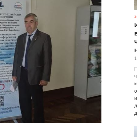
Э
1
Г
ч
к
о
и
д
д