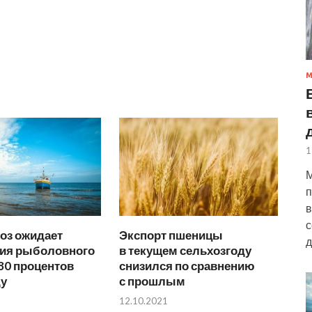
М
1
М
п
в
с
оз ожидает
Экспорт пшеницы
д
ия рыболовного
в текущем сельхозгоду
80 процентов
снизился по сравнению
ду
с прошлым
12.10.2021