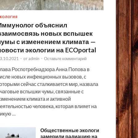
КОЛОГИЯ
Иммунолог объяснил
взаимосвязь новых вспышек
чумы с изменением климата —
новости экологии на ECOportal
3.10.2021
-
от
admin
-
Оставьте комментарий
лава Роспотребнадзора Анна Попова в
исле новых инфекционных вызовов, с
оторыми сейчас сталкивается мир, назвала
чаговые вспышки чумы, связанные с
зменением климата и активной
еятельностью человека, которая влияет на
икую …
Общественные экологи
замерили радиацию на