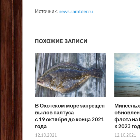
Источник:
news.rambler.ru
ПОХОЖИЕ ЗАПИСИ
В Охотском море запрещен
Минсельх
вылов палтуса
обновлен
с 19 октября до конца 2021
флота на 
года
к 2023 го
12.10.2021
12.10.2021