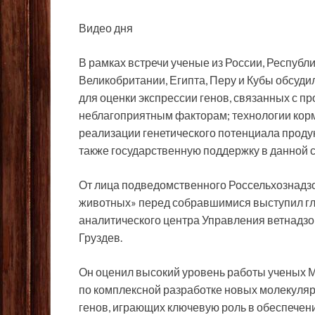
Видео дня
В рамках встречи ученые из России, Республ
Великобритании, Египта, Перу и Кубы обсуди
для оценки экспрессии генов, связанных с п
неблагоприятным факторам; технологии кор
реализации генетического потенциала продук
также государственную поддержку в данной 
От лица подведомственного Россельхознадз
животных» перед собравшимися выступил г
аналитического центра Управления ветнадзор
Груздев.
Он оценил высокий уровень работы ученых МВ
по комплексной разработке новых молекуляр
генов, играющих ключевую роль в обеспечени