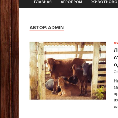
ГЛАВНАЯ
АГРОПРОМ
ЖИВОТНОВО
АВТОР:
ADMIN
Ж
Л
с
о
Ос
На
за
пр
вх
д