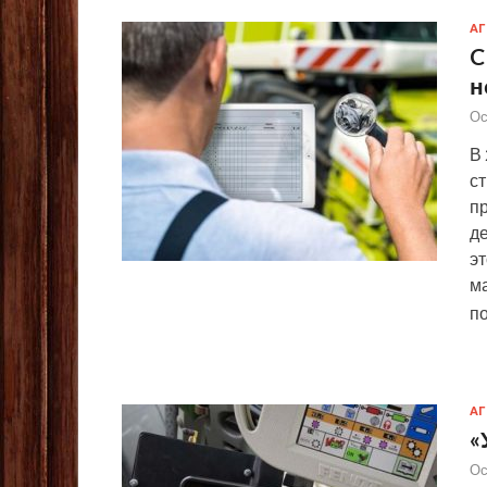
А
C
н
Ос
В
с
п
де
эт
м
п
А
«
Ос