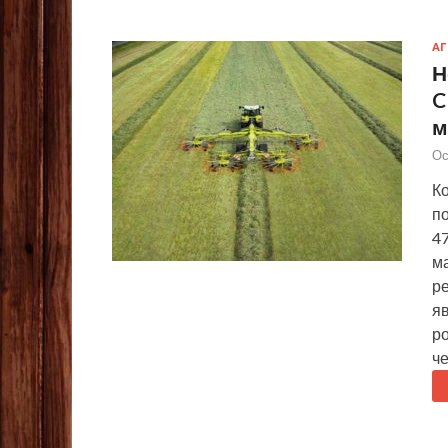
А
Н
C
м
Ос
К
п
4
м
р
я
р
ч