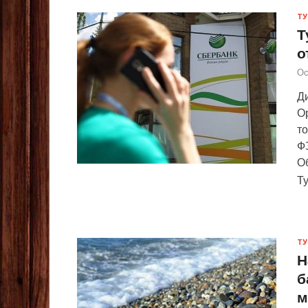
ТУ
Т
о
Ос
Ди
О
то
ФЗ
Об
Т
ТУ
Н
б
м