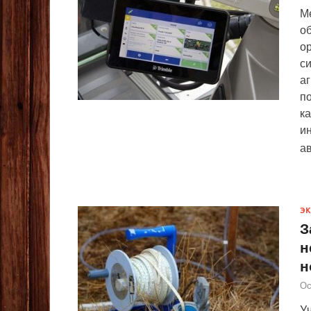
М
об
о
с
аг
п
ка
и
а
Э
З
н
н
Ос
У