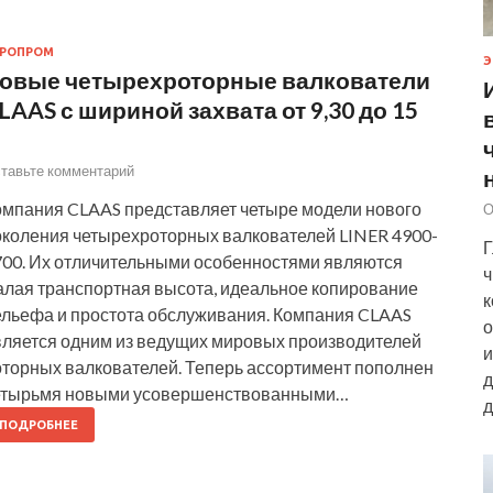
ГРОПРОМ
Э
овые четырехроторные валкователи
LAAS с шириной захвата от 9,30 до 15
тавьте комментарий
омпания CLAAS представляет четыре модели нового
О
околения четырехроторных валкователей LINER 4900-
Г
700. Их отличительными особенностями являются
ч
алая транспортная высота, идеальное копирование
к
ельефа и простота обслуживания. Компания CLAAS
о
вляется одним из ведущих мировых производителей
и
оторных валкователей. Теперь ассортимент пополнен
д
етырьмя новыми усовершенствованными…
д
ПОДРОБНЕЕ