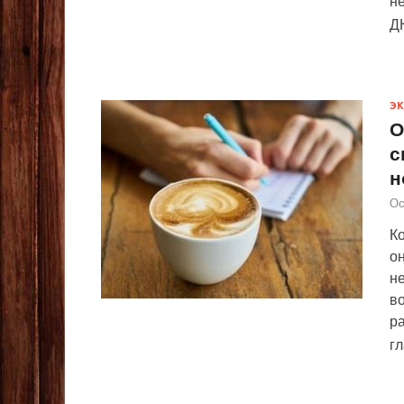
не
Д
Э
О
с
н
Ос
К
о
н
в
ра
г