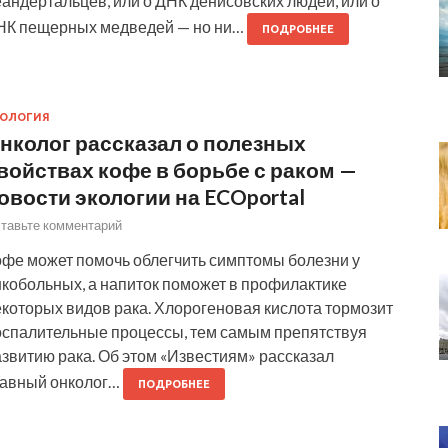
андертальцев, или о ДНК денисовских людей, или о
НК пещерных медведей — но ни…
ПОДРОБНЕЕ
КОЛОГИЯ
нколог рассказал о полезных
войствах кофе в борьбе с раком —
овости экологии на ECOportal
тавьте комментарий
офе может помочь облегчить симптомы болезни у
нкобольных, а напиток поможет в профилактике
екоторых видов рака. Хлорогеновая кислота тормозит
оспалительные процессы, тем самым препятствуя
звитию рака. Об этом «Известиям» рассказал
лавный онколог…
ПОДРОБНЕЕ