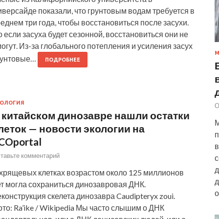
версайде показали, что грунтовым водам требуется в
еднем три года, чтобы восстановиться после засухи.
 если засуха будет сезонной, восстановиться они не
огут. Из-за глобального потепления и усиления засух
М
рунтовые…
ПОДРОБНЕЕ
КОЛОГИЯ
О
 китайском динозавре нашли остатки
М
леток — новости экологии на
п
COportal
в
тавьте комментарий
с
д
 хрящевых клетках возрастом около 125 миллионов
д
ет могла сохраниться динозавровая ДНК.
о
конструкция скелета динозавра Caudipteryx zoui.
то: Ra’ike / Wikipedia Мы часто слышим о ДНК