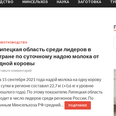
ДСТВО
МИНСЕЛЬХОЗ
НАУКА
ЗАГОТОВКА
ТУ
ИВОТНОВОДСТВО
ипецкая область среди лидеров в
тране по суточному надою молока от
дной коровы
тавьте комментарий
 15 сентября 2021 года надой молока на одну корову
 сутки в регионе составил 22,7 кг (+0,6 кг к уровню
ошлого года). По этому показателю Липецкая область
одит в число лидеров среди регионов России. По
анным Минсельхоза РФ средний…
ПОДРОБНЕЕ