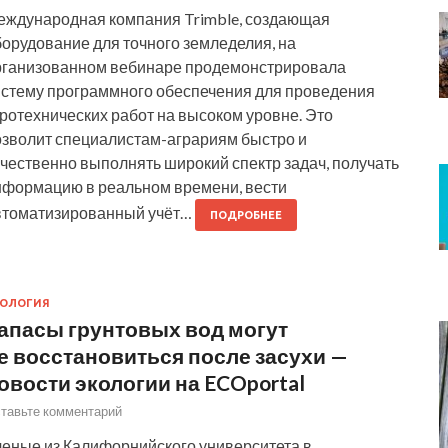
еждународная компания Trimble, создающая
орудование для точного земледелия, на
рганизованном вебинаре продемонстрировала
истему программного обеспечения для проведения
ротехнических работ на высоком уровне. Это
озволит специалистам-аграриям быстро и
чественно выполнять широкий спектр задач, получать
нформацию в реальном времени, вести
втоматизированный учёт…
ПОДРОБНЕЕ
КОЛОГИЯ
апасы грунтовых вод могут
е восстановиться после засухи —
овости экологии на ECOportal
тавьте комментарий
ченые из Калифорнийского университета в