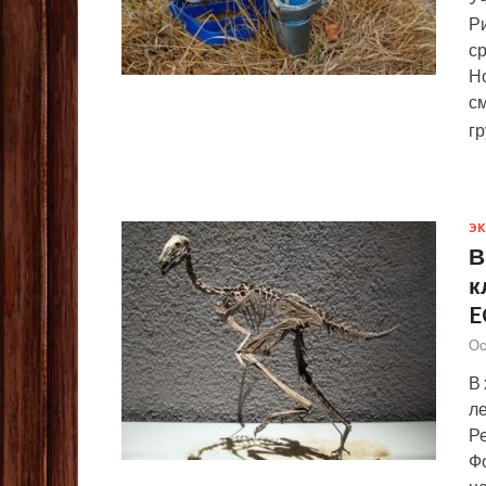
Ри
ср
Но
см
г
Э
В
к
E
Ос
В
л
Ре
Фо