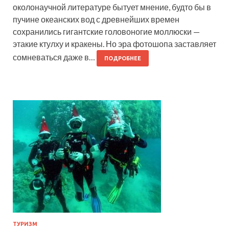
околонаучной литературе бытует мнение, будто бы в
пучине океанских вод с древнейших времен
сохранились гигантские головоногие моллюски —
этакие ктулху и кракены. Но эра фотошопа заставляет
сомневаться даже в…
ПОДРОБНЕЕ
ТУРИЗМ